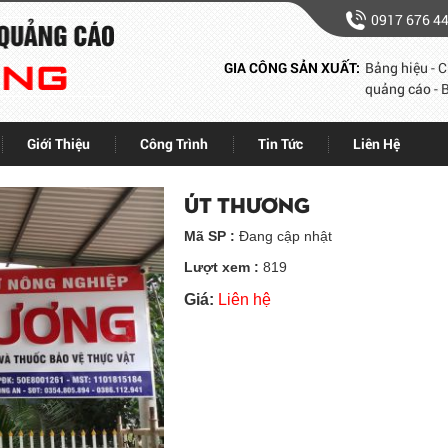
0917 676 4
GIA CÔNG SẢN XUẤT:
Bảng hiệu - C
quảng cáo - B
Giới Thiệu
Công Trình
Tin Tức
Liên Hệ
ÚT THƯƠNG
Mã SP :
Đang cập nhật
Lượt xem :
819
Giá:
Liên hệ