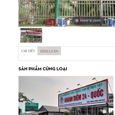
Hover to zoom
CHI TIẾT
BÌNH LUẬN
SẢN PHẨM CÙNG LOẠI